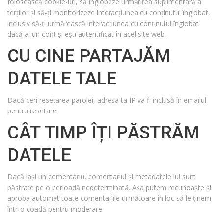
folosească cookie-uri, să înglobeze urmărirea suplimentară a
terților și să-ți monitorizeze interacțiunea cu conținutul înglobat,
inclusiv să-ți urmărească interacțiunea cu conținutul înglobat
dacă ai un cont și ești autentificat în acel site web.
CU CINE PARTAJĂM
DATELE TALE
Dacă ceri resetarea parolei, adresa ta IP va fi inclusă în emailul
pentru resetare.
CÂT TIMP ÎȚI PĂSTRĂM
DATELE
Dacă lași un comentariu, comentariul și metadatele lui sunt
păstrate pe o perioadă nedeterminată. Așa putem recunoaște și
aproba automat toate comentariile următoare în loc să le ținem
într-o coadă pentru moderare.