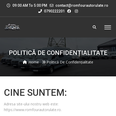
09:00 AM To 5:00 PM
contact@romfourautorulate.ro
0790222201
POLITICĂ DE CONFIDENȚIALITATE
Home
Politică De Confidențialitate
CINE SUNTEM:
Adresa site-ului nostru web este:
https://www.romfourautorulate.ro.