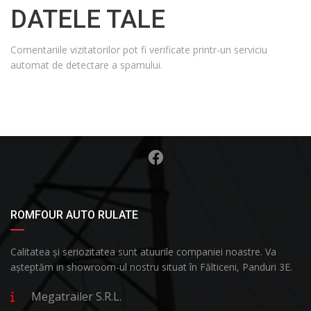
DATELE TALE
Comentariile vizitatorilor pot fi verificate printr-un serviciu
automat de detectare a spamului.
ROMFOUR AUTO RULATE
Calitatea și seriozitatea sunt atuurile companiei noastre. Va
așteptăm in showroom-ul nostru situat în Fălticeni, Panduri 3E.
Megatrailer S.R.L.