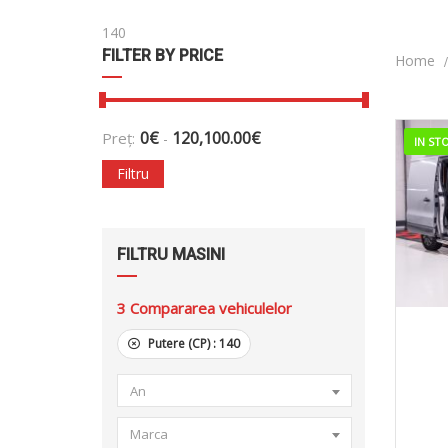
140
FILTER BY PRICE
Home
0
€
120,100.00
€
Preț:
-
IN ST
Filtru
FILTRU MASINI
3
Compararea vehiculelor
20
Putere (CP) :
140
An
Marca