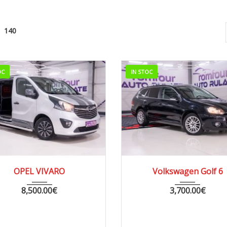
140
OC
IN STOC
14
MANUA...
285000
2009
AUTOM...
2
OPEL VIVARO
Volkswagen Golf 6
8,500.00
€
3,700.00
€