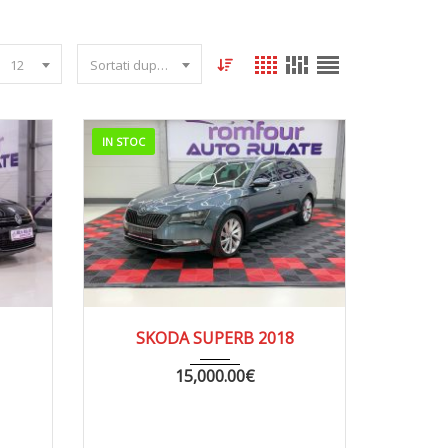
12
Sortati dupa data
IN STOC
66000
2018
MANUA...
177826
SKODA SUPERB 2018
15,000.00
€