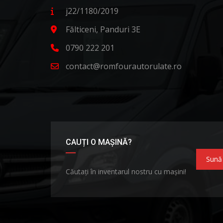
j22/1180/2019
Fălticeni, Panduri 3E
0790 222 201
contact@romfourautorulate.ro
CAUȚI O MAȘINĂ?
Sună
Căutați în inventarul nostru cu mașini!