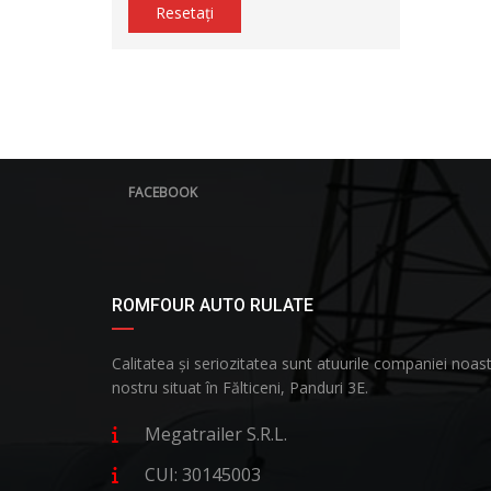
Resetați
FACEBOOK
ROMFOUR AUTO RULATE
Calitatea și seriozitatea sunt atuurile companiei no
nostru situat în Fălticeni, Panduri 3E.
Megatrailer S.R.L.
CUI: 30145003