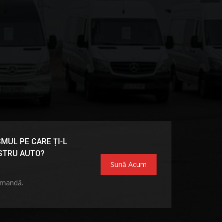
MUL PE CARE ȚI-L
OSTRU AUTO?
Sună Acum
omandă.