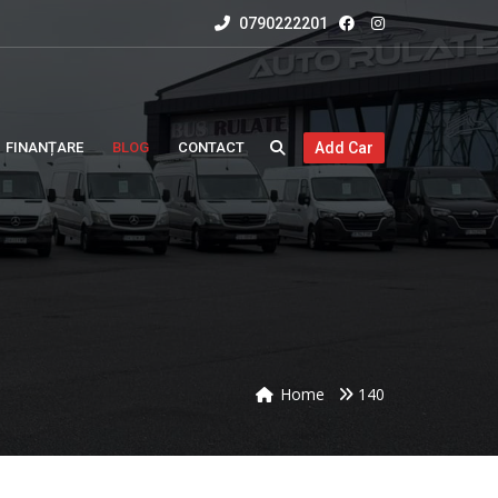
0790222201
FINANȚARE
BLOG
CONTACT
Add Car
Home
140