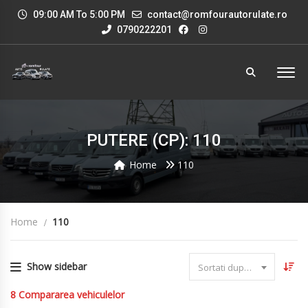
09:00 AM To 5:00 PM
contact@romfourautorulate.ro
0790222201
PUTERE (CP): 110
Home
110
Home
110
Show sidebar
Sortati dupa data
8
Compararea vehiculelor