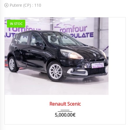
Putere (CP) :
110
IN STOC
2012
MANUA...
226000
Renault Scenic
5,000.00
€