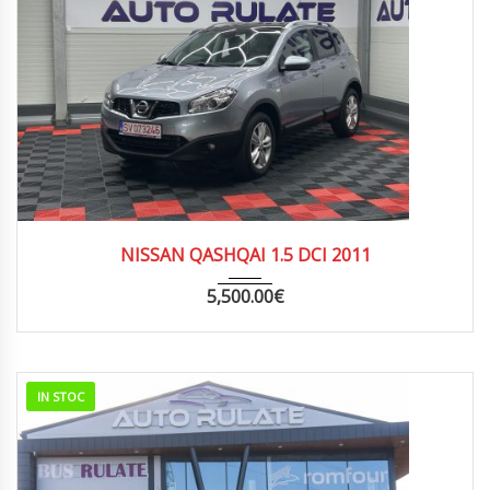
2011
MANUA...
321646
NISSAN QASHQAI 1.5 DCI 2011
5,500.00
€
IN STOC