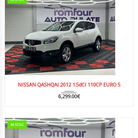
2012
MANUA...
177.002
NISSAN QASHQAI 2012 1.5dCI 110CP EURO 5
6,299.00
€
IN STOC