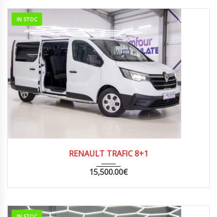
IN STOC
2022
MANUA...
438000
RENAULT TRAFIC 8+1
15,500.00
€
IN STOC