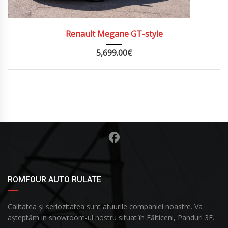
2015
MANUA...
293000
Renault Megane GT-style
5,699.00
€
ROMFOUR AUTO RULATE
Calitatea și seriozitatea sunt atuurile companiei noastre. Va
așteptăm in showroom-ul nostru situat în Fălticeni, Panduri 3E.