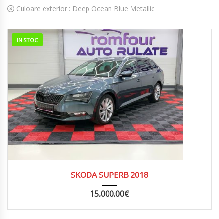
Culoare exterior :
Deep Ocean Blue Metallic
IN STOC
2018
MANUA...
177826
SKODA SUPERB 2018
15,000.00
€