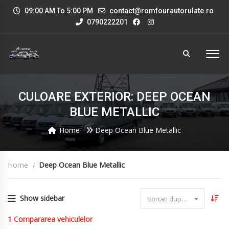
09:00 AM To 5:00 PM
contact@romfourautorulate.ro
0790222201
CULOARE EXTERIOR: DEEP OCEAN
BLUE METALLIC
Home
Deep Ocean Blue Metallic
Home
Deep Ocean Blue Metallic
Show sidebar
Sortati dupa data
1
Compararea vehiculelor