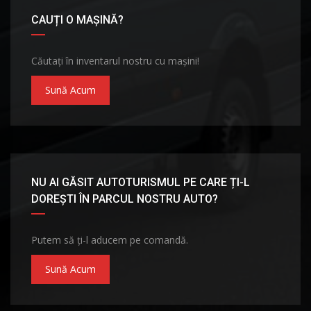
CAUȚI O MAȘINĂ?
Căutați în inventarul nostru cu mașini!
Sună Acum
NU AI GĂSIT AUTOTURISMUL PE CARE ȚI-L
DOREȘTI ÎN PARCUL NOSTRU AUTO?
Putem să ți-l aducem pe comandă.
Sună Acum