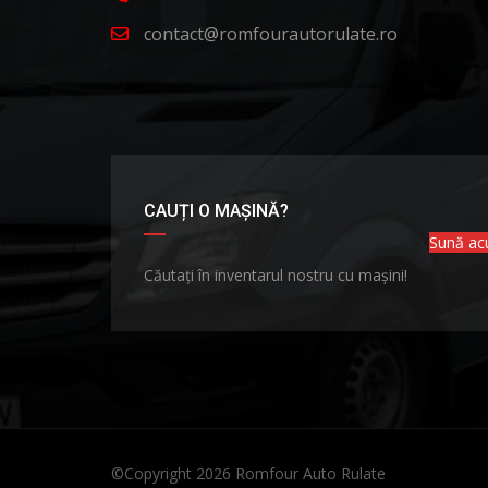
contact@romfourautorulate.ro
CAUȚI O MAȘINĂ?
Sună a
Căutați în inventarul nostru cu mașini!
©Copyright 2026
Romfour Auto Rulate