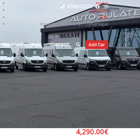
Home
0790222201
Inventory
2010
Renault Scenic 1.5 dCi Dynamique
FINANȚARE
BLOG
CONTACT
Add Car
4,290.00
€