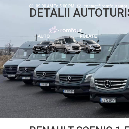
09:00 AM To 5:00 PM
contact@romfourautoru
DETALII AUTOTUR