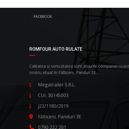
FACEBOOK
ROMFOUR AUTO RULATE
Calitatea și seriozitatea sunt atuurile companiei no
nostru situat în Fălticeni, Panduri 3E.
Megatrailer S.R.L.
CUI: 30145003
j22/1180/2019
Fălticeni, Panduri 3E
0790 222 201