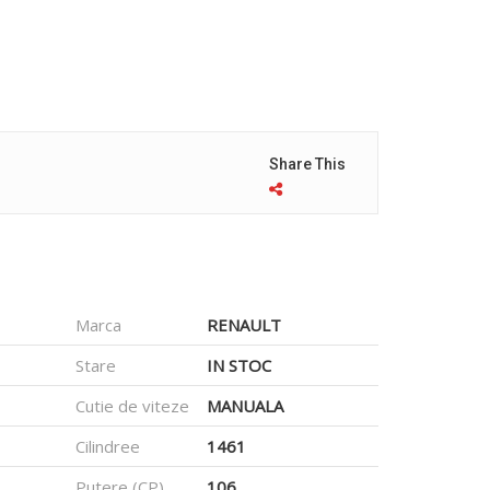
Share This
Marca
RENAULT
Stare
IN STOC
Cutie de viteze
MANUALA
Cilindree
1461
Putere (CP)
106