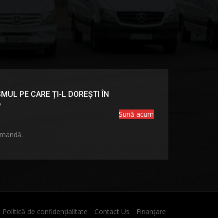
MUL PE CARE ȚI-L DOREȘTI ÎN
?
Sună acum
omandă.
Politică de confidențialitate
Contact Us
Finanțare