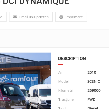
5 DCI DYNAMIQUE
ve
Email unui prieten
Imprimare
DESCRIPTION
An
2010
Model
SCENIC
Kilometri
269000
Tracțiune
FWD
Tipul
Diesel