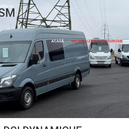
late.ro
ISM
ACASĂ
MICROBUZE & AUTOTURISME