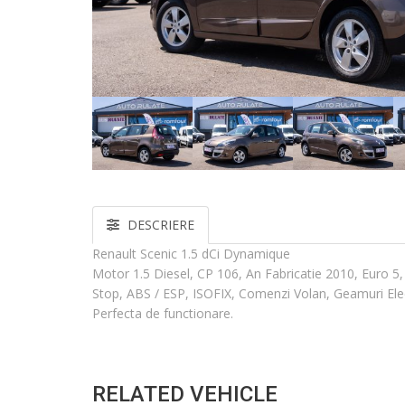
DESCRIERE
Renault Scenic 1.5 dCi Dynamique
Motor 1.5 Diesel, CP 106, An Fabricatie 2010, Euro 5
Stop, ABS / ESP, ISOFIX, Comenzi Volan, Geamuri Electr
Perfecta de functionare.
RELATED VEHICLE